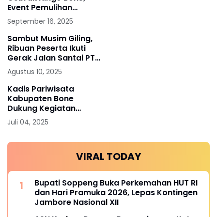
Jeneponto
Event Pemulihan
Ekonomi Banjir Apresiasi
September 16, 2025
Sambut Musim Giling,
Ribuan Peserta Ikuti
Gerak Jalan Santai PT
SGN dan Kebun
Agustus 10, 2025
Camming
Kadis Pariwisata
Kabupaten Bone
Dukung Kegiatan
Pemulihan UMKM APKLI
Juli 04, 2025
di Desa Barugae
VIRAL TODAY
Bupati Soppeng Buka Perkemahan HUT RI
dan Hari Pramuka 2026, Lepas Kontingen
Jambore Nasional XII