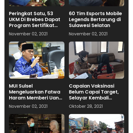
Peringkat Satu, 53
60 Tim Esports Mobile
UKM Di Brebes Dapat
Legends Bertarung di
Program Sertifikat
Sulawesi Selatan
Halal Gratis
November 02, 2021
November 02, 2021
MUI Sulsel
Capaian Vaksinasi
Mengeluarkan Fatwa
Belum Capai Target,
Haram Memberi Uang
Selayar Kembali
Ke Pengemis, Ini
Masuk Daerah PPKM
November 02, 2021
Oktober 28, 2021
Respon Ketua Komisi
Level 3
VIII DPR RI