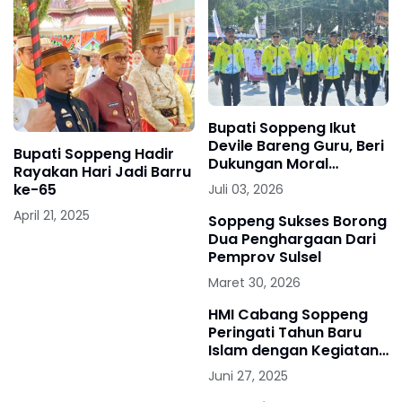
Bupati Soppeng Ikut
Devile Bareng Guru, Beri
Bupati Soppeng Hadir
Dukungan Moral
Rayakan Hari Jadi Barru
Langsung di Arena
ke-65
Juli 03, 2026
PORSENIJAR
April 21, 2025
Soppeng Sukses Borong
Dua Penghargaan Dari
Pemprov Sulsel
Maret 30, 2026
HMI Cabang Soppeng
Peringati Tahun Baru
Islam dengan Kegiatan
“HMI Berbagi”
Juni 27, 2025