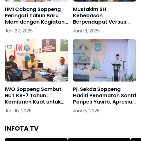
HMI Cabang Soppeng
Mustakim SH :
Peringati Tahun Baru
Kebebasan
Islam dengan Kegiatan
Berpendapat Versus
“HMI Berbagi”
Tanggung Jawab
Juni 27, 2025
Juni 18, 2025
Hukum
IWO Soppeng Sambut
Pj. Sekda Soppeng
HUT Ke-7 Tahun :
Hadiri Penamatan Santri
Komitmen Kuat untuk
Ponpes Yasrib, Apresiasi
Dunia Pers
Mengalir ke Para
Juni 16, 2025
Juni 15, 2025
Pendidik
iNFOTA TV