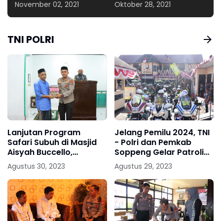
November 02, 2021
Oktober 28, 2021
TNI POLRI
Lanjutan Program
Jelang Pemilu 2024, TNI
Safari Subuh di Masjid
- Polri dan Pemkab
Aisyah Buccello,
Soppeng Gelar Patroli
Kapolres Soppeng :
Skala Besar
Agustus 30, 2023
Agustus 29, 2023
Sambut Pemilu 2024
Dengan Damai