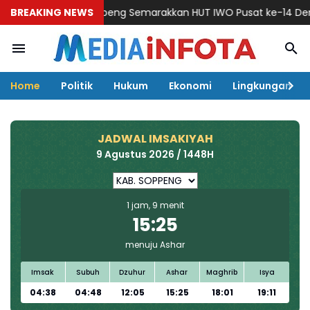
peng Semarakkan HUT IWO Pusat ke-14 Dengan Silaturahmi Lin
BREAKING NEWS
Home
Politik
Hukum
Ekonomi
Lingkungan
JADWAL IMSAKIYAH
9 Agustus 2026 / 1448H
1 jam, 9 menit
15:25
menuju Ashar
Imsak
Subuh
Dzuhur
Ashar
Maghrib
Isya
04:38
04:48
12:05
15:25
18:01
19:11