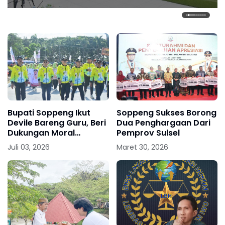
1
2
3
4
5
6
7
Bupati Soppeng Ikut
Soppeng Sukses Borong
Devile Bareng Guru, Beri
Dua Penghargaan Dari
Dukungan Moral
Pemprov Sulsel
Langsung di Arena
Juli 03, 2026
Maret 30, 2026
PORSENIJAR