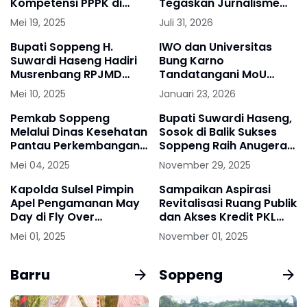
Kompetensi PPPK di
Tegaskan Jurnalisme
Makassar
Akurat Benteng
Mei 19, 2025
Juli 31, 2026
Melawan Hoaks
Bupati Soppeng H.
IWO dan Universitas
Suwardi Haseng Hadiri
Bung Karno
Musrenbang RPJMD
Tandatangani MoU
Provinsi Sulsel 2025 -
Untuk Kegiatan
Mei 10, 2025
Januari 23, 2026
2029
Tridarma Perguruan
Tinggi
Pemkab Soppeng
Bupati Suwardi Haseng,
Melalui Dinas Kesehatan
Sosok di Balik Sukses
Pantau Perkembangan
Soppeng Raih Anugerah
Kondisi Jamaah Calon
Dwija Praja Nugraha PB
Mei 04, 2025
November 29, 2025
Haji Kloter 6
PGRI
Kapolda Sulsel Pimpin
Sampaikan Aspirasi
Apel Pengamanan May
Revitalisasi Ruang Publik
Day di Fly Over
dan Akses Kredit PKL
Makassar
UMKM, APKLI Perjuangan
Mei 01, 2025
November 01, 2025
Audiensi Dengan Komisi
VI DPR RI
Barru
Soppeng