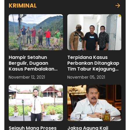
KRIMINAL
Hampir Setahun
Terpidana Kasus
Bergulir, Dugaan
Perbankan Ditangkap
Kasus Pembalakan
Tim Tabur Kejagung
Liar di Umpungeng
Riau
November 12, 2021
November 05, 2021
Masih Dalam Proses
Tahap-2
Sejauh Mana Proses
Jaksa Agung Kaji