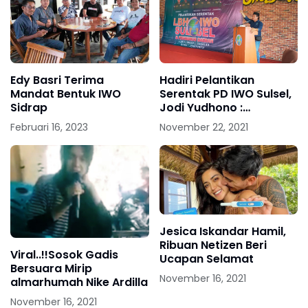
Edy Basri Terima
Hadiri Pelantikan
Mandat Bentuk IWO
Serentak PD IWO Sulsel,
Sidrap
Jodi Yudhono :
Siapapun Yang
Februari 16, 2023
November 22, 2021
Menjajah Pikiran Kita
Harus Dilawan
Jesica Iskandar Hamil,
Ribuan Netizen Beri
Viral..!!Sosok Gadis
Ucapan Selamat
Bersuara Mirip
November 16, 2021
almarhumah Nike Ardilla
November 16, 2021