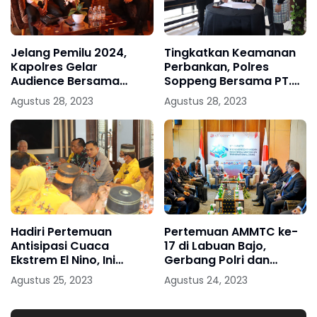
Jelang Pemilu 2024,
Tingkatkan Keamanan
Kapolres Gelar
Perbankan, Polres
Audience Bersama
Soppeng Bersama PT.
Ketua KPU Soppeng
Bank PD Sulselbar Gelar
Agustus 28, 2023
Agustus 28, 2023
Penandatanganan MoU
Hadiri Pertemuan
Pertemuan AMMTC ke-
Antisipasi Cuaca
17 di Labuan Bajo,
Ekstrem El Nino, Ini
Gerbang Polri dan
Arahan Kapolres
ASEAN Jaga Kawasan
Agustus 25, 2023
Agustus 24, 2023
Soppeng
dari Kejahatan
Transnasional