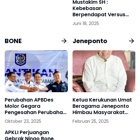
Mustakim SH :
Kebebasan
Berpendapat Versus
Tanggung Jawab
Juni 18, 2025
Hukum
BONE
Jeneponto
Perubahan APBDes
Ketua Kerukunan Umat
Molor Gegara
Beragama Jeneponto
Pengesahan Perubahan
Himbau Masyarakat
APBD Belum Disahkan,
Agar Tetap Menjaga
Oktober 23, 2025
Februari 25, 2025
APDESI KAB.BONE
Kamtibmas Jelang
Pertanyakan
Penetapan Pemenang
APKLI Perjuangan
Keterlambatan
Pilkada 2024 Oleh KPU
Gebrak Ningo Bone,