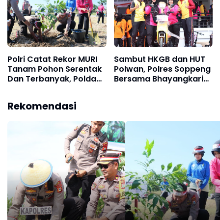
Polri Catat Rekor MURI
Sambut HKGB dan HUT
Tanam Pohon Serentak
Polwan, Polres Soppeng
Dan Terbanyak, Polda
Bersama Bhayangkari
Sulsel Tanam 1.750
Gelar Olahraga
Pohon
Bersama dan Jalan
Rekomendasi
Santai