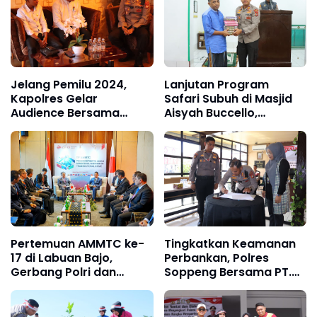
Jelang Pemilu 2024,
Lanjutan Program
Kapolres Gelar
Safari Subuh di Masjid
Audience Bersama
Aisyah Buccello,
Ketua KPU Soppeng
Kapolres Soppeng :
Sambut Pemilu 2024
Dengan Damai
Pertemuan AMMTC ke-
Tingkatkan Keamanan
17 di Labuan Bajo,
Perbankan, Polres
Gerbang Polri dan
Soppeng Bersama PT.
ASEAN Jaga Kawasan
Bank PD Sulselbar Gelar
dari Kejahatan
Penandatanganan MoU
Transnasional