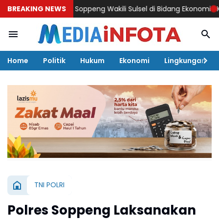
iswa SMAN 1 Soppeng Wakili Sulsel di Bidang Ekonomi
BREAKING NEWS
Ketua Kwa
Home
Politik
Hukum
Ekonomi
Lingkungan
TNI POLRI
Polres Soppeng Laksanakan