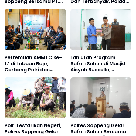
Soppeng Bersama PT.
Dan Terbanyak, Polda
Bank PD Sulselbar Gelar
Sulsel Tanam 1.750
Penandatanganan MoU
Pohon
Pertemuan AMMTC ke-
Lanjutan Program
17 di Labuan Bajo,
Safari Subuh di Masjid
Gerbang Polri dan
Aisyah Buccello,
ASEAN Jaga Kawasan
Kapolres Soppeng :
dari Kejahatan
Sambut Pemilu 2024
Transnasional
Dengan Damai
Polri Lestarikan Negeri,
Polres Soppeng Gelar
Polres Soppeng Gelar
Safari Subuh Bersama