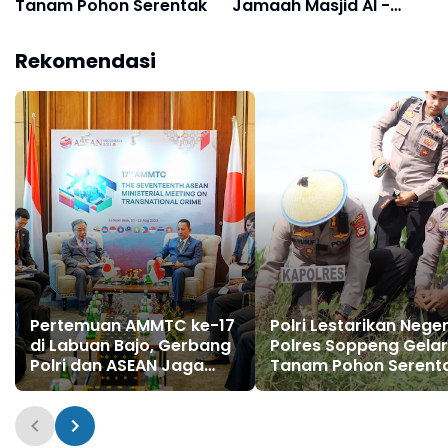
Tanam Pohon Serentak
Jamaah Masjid Al -
Ittihad Lapajung Barat
Rekomendasi
Pertemuan AMMTC ke-17
Polri Lestarikan Neger
di Labuan Bajo, Gerbang
Polres Soppeng Gelar
Polri dan ASEAN Jaga
Tanam Pohon Serent
Kawasan dari Kejahatan
Transnasional