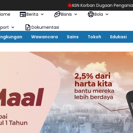
ASN Korban Dugaan Penganiayaan Ketua DPRD 
Home
Berita
Bisnis
Bola
Sport
Dokumentasi
ingkungan
Wawancara
Sains
Tokoh
Edukasi