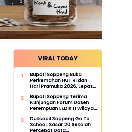
VIRAL TODAY
Bupati Soppeng Buka
Perkemahan HUT RI dan
Hari Pramuka 2026, Lepas
Kontingen Jambore
Bupati Soppeng Terima
Nasional XII
Kunjungan Forum Dosen
Perempuan LLDIKTI Wilayah
IX Sultanbatara
Dukcapil Soppeng Go To
School, Sasar 20 Sekolah
Percepat Data