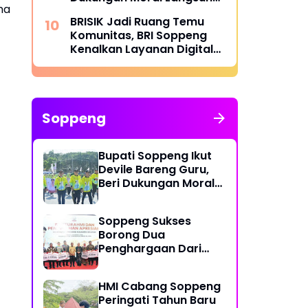
ma
di Arena PORSENIJAR
BRISIK Jadi Ruang Temu
Komunitas, BRI Soppeng
Kenalkan Layanan Digital
Lewat Musik
Soppeng
Bupati Soppeng Ikut
Devile Bareng Guru,
Beri Dukungan Moral
Langsung di Arena
PORSENIJAR
Soppeng Sukses
Borong Dua
Penghargaan Dari
Pemprov Sulsel
HMI Cabang Soppeng
Peringati Tahun Baru