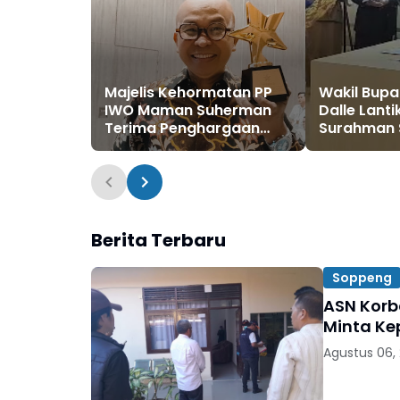
Majelis Kehormatan PP
Wakil Bupat
IWO Maman Suherman
Dalle Lanti
Terima Penghargaan
Surahman 
Pegiat Literasi Nasional,
Sekda Sop
Sekjen Telly Nathalia
Sampaikan Harapannya
Berita Terbaru
Soppeng
ASN Kor
Minta Ke
Agustus 06,