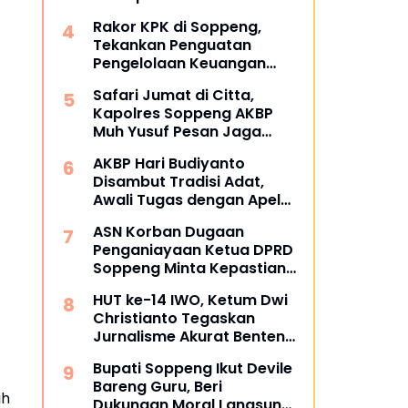
Kependudukan
Rakor KPK di Soppeng,
Tekankan Penguatan
Pengelolaan Keuangan
Daerah
Safari Jumat di Citta,
Kapolres Soppeng AKBP
Muh Yusuf Pesan Jaga
Silaturahmi
AKBP Hari Budiyanto
Disambut Tradisi Adat,
Awali Tugas dengan Apel
Bersama Personel Polres
ASN Korban Dugaan
Soppeng
Penganiayaan Ketua DPRD
Soppeng Minta Kepastian
Hukum
HUT ke-14 IWO, Ketum Dwi
Christianto Tegaskan
Jurnalisme Akurat Benteng
Melawan Hoaks
Bupati Soppeng Ikut Devile
Bareng Guru, Beri
ah
Dukungan Moral Langsung