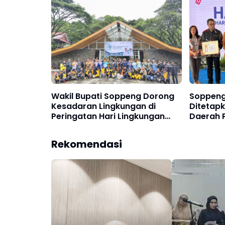
RI
Wakil Bupati Soppeng Dorong
Soppeng 
Kesadaran Lingkungan di
Ditetap
Peringatan Hari Lingkungan
Daerah P
Hidup Lejja
Sulsel!
Rekomendasi