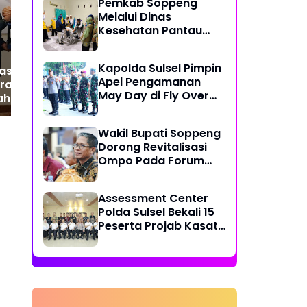
Sebagai Daerah Paling
Sen
Pemkab Soppeng
Berintegritas di Sulsel!
Melalui Dinas
Kesehatan Pantau
Perkembangan
Kondisi Jamaah Calon
Kapolda Sulsel Pimpin
as IWO 2025 Jadi
Haji Kloter 6
Apel Pengamanan
Eratkan
May Day di Fly Over
ahmi Jurnalis
Makassar
Daerah, Brodin-
ll Buktikan
Wakil Bupati Soppeng
abatan 8 Tahun
Dorong Revitalisasi
Ompo Pada Forum
PINISI SULTAN
Assessment Center
Polda Sulsel Bekali 15
Peserta Projab Kasat
Reskrim Polres Toraja
Utara