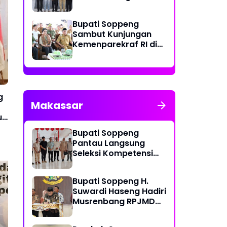
Tahun 2024 di Gedung
Serbaguna La Patau
Bupati Soppeng
Sambut Kunjungan
Kemenparekraf RI di
Mattabulu
g
Makassar
ll
Bupati Soppeng
Pantau Langsung
Seleksi Kompetensi
PPPK di Makassar
Bupati Soppeng H.
Suwardi Haseng Hadiri
Musrenbang RPJMD
Soppeng Raih Skor SPI
Me
Provinsi Sulsel 2025 -
80.48, Ditetapkan KPK
Ta
2029