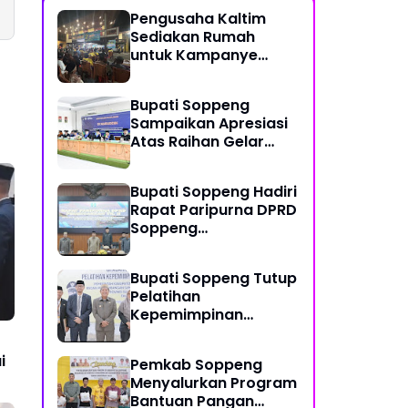
Pengusaha Kaltim
Sediakan Rumah
untuk Kampanye
SUKSES, H. Suwardi:
Ada Program
Bupati Soppeng
Pemberdayaan
Sampaikan Apresiasi
Perantau Kaltim
Atas Raihan Gelar
Doktor Anggota DPRD
Soppeng
Bupati Soppeng Hadiri
Rapat Paripurna DPRD
Soppeng
Pembicaraan TK.II
Bupati Soppeng Tutup
Pelatihan
Kepemimpinan
Pengawas (PKP), Ini
Harapannya
i
Pemkab Soppeng
Menyalurkan Program
Bantuan Pangan