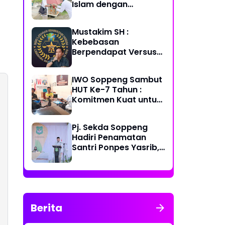
Islam dengan
Kegiatan “HMI
Berbagi”
Mustakim SH :
Kebebasan
Berpendapat Versus
Tanggung Jawab
Hukum
IWO Soppeng Sambut
HUT Ke-7 Tahun :
Komitmen Kuat untuk
Dunia Pers
Pj. Sekda Soppeng
Hadiri Penamatan
Santri Ponpes Yasrib,
Apresiasi Mengalir ke
Para Pendidik
Berita