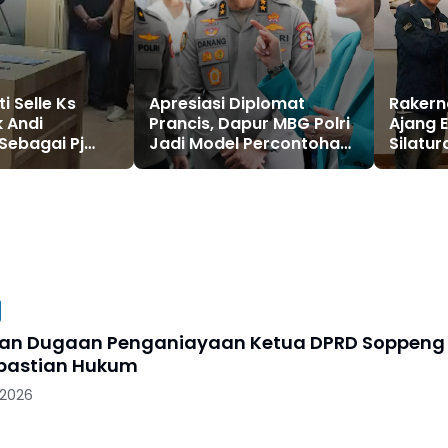
i Selle Ks
Apresiasi Diplomat
Rakern
k Andi
Prancis, Dapur MBG Polri
Ajang 
Sebagai Pj
Jadi Model Percontohan
Silatur
peng
Pangan Berkelanjutan
Lintas 
Andi Mu
Persah
ban Dugaan Penganiayaan Ketua DPRD Soppeng
pastian Hukum
 2026