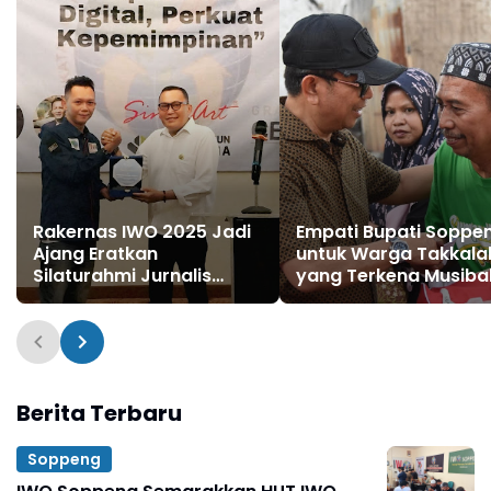
Rakernas IWO 2025 Jadi
Empati Bupati Soppe
Ajang Eratkan
untuk Warga Takkalal
Silaturahmi Jurnalis
yang Terkena Musiba
Lintas Daerah, Brodin-
Kebakaran
Andi Mull Buktikan
Persahabatan 8 Tahun
Berita Terbaru
Soppeng