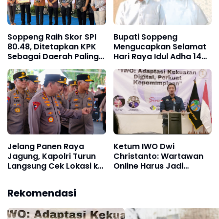
Soppeng Raih Skor SPI
Bupati Soppeng
80.48, Ditetapkan KPK
Mengucapkan Selamat
Sebagai Daerah Paling
Hari Raya Idul Adha 1446
Berintegritas di Sulsel!
H
Jelang Panen Raya
Ketum IWO Dwi
Jagung, Kapolri Turun
Christanto: Wartawan
Langsung Cek Lokasi ke
Online Harus Jadi
Kalbar
Kontrol Sosial
Fundamental di Era
Rekomendasi
Digital