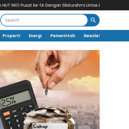
-14 Dengan Silaturahmi Lintas Kalangan
Sinergi Kuat Antar F
Properti
Energi
Pemerintah
Newsletter