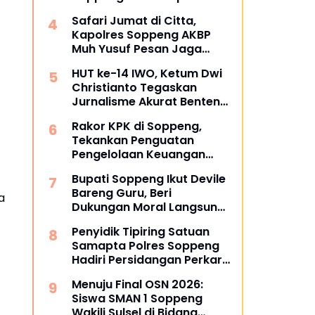
Hukum
Safari Jumat di Citta,
Kapolres Soppeng AKBP
Muh Yusuf Pesan Jaga
Silaturahmi
HUT ke-14 IWO, Ketum Dwi
Christianto Tegaskan
Jurnalisme Akurat Benteng
Melawan Hoaks
Rakor KPK di Soppeng,
Tekankan Penguatan
Pengelolaan Keuangan
Daerah
Bupati Soppeng Ikut Devile
Bareng Guru, Beri
a
Dukungan Moral Langsung
di Arena PORSENIJAR
Penyidik Tipiring Satuan
Samapta Polres Soppeng
Hadiri Persidangan Perkara
Penganiayaan Ringan di
Menuju Final OSN 2026:
Pengadilan Negeri
Siswa SMAN 1 Soppeng
Watansoppeng
Wakili Sulsel di Bidang