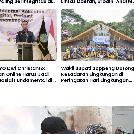
aling Berintegritas di
Lintas Daerah, Brodin-Andi Mu
Buktikan Persahabatan 8
Tahun
WO Dwi Christanto:
Wakil Bupati Soppeng Doron
n Online Harus Jadi
Kesadaran Lingkungan di
Sosial Fundamental di
Peringatan Hari Lingkungan
al
Hidup Lejja