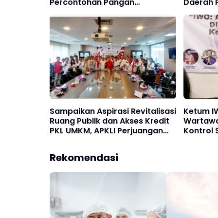
Percontohan Pangan
Daerah P
Berkelanjutan
Sulsel!
Sampaikan Aspirasi Revitalisasi
Ketum I
Ruang Publik dan Akses Kredit
Wartawa
PKL UMKM, APKLI Perjuangan
Kontrol 
Audiensi Dengan Komisi VI DPR
Era Digit
RI
Rekomendasi