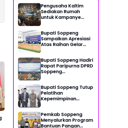
Pengusaha Kaltim
Sediakan Rumah
untuk Kampanye
SUKSES, H. Suwardi:
Ada Program
Bupati Soppeng
Pemberdayaan
Sampaikan Apresiasi
Perantau Kaltim
Atas Raihan Gelar
Doktor Anggota DPRD
Soppeng
Bupati Soppeng Hadiri
Rapat Paripurna DPRD
Soppeng
Pembicaraan TK.II
Bupati Soppeng Tutup
Pelatihan
Kepemimpinan
Pengawas (PKP), Ini
Harapannya
Pemkab Soppeng
g
Menyalurkan Program
Bantuan Pangan