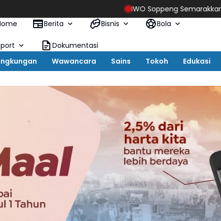
IWO Soppeng Semarakkan HUT IWO Pusat ke
Home
Berita
Bisnis
Bola
Sport
Dokumentasi
ingkungan
Wawancara
Sains
Tokoh
Edukasi