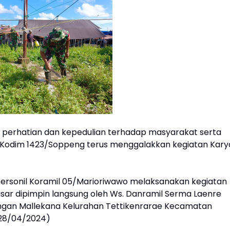
uk perhatian dan kepedulian terhadap masyarakat serta
ran Kodim 1423/Soppeng terus menggalakkan kegiatan Kary
h personil Koramil 05/Marioriwawo melaksanakan kegiatan
asar dipimpin langsung oleh Ws. Danramil Serma Laenre
ungan Mallekana Kelurahan Tettikenrarae Kecamatan
(28/04/2024)