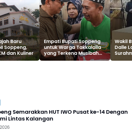
ajah Baru
Empati Bupati Soppeng
Wakil B
I Soppeng,
untuk Warga Takkalalla
Dalle L
M dan Kuliner
yang Terkena Musibah
Surahm
Kebakaran
Sekda
eng Semarakkan HUT IWO Pusat ke-14 Dengan
hmi Lintas Kalangan
 2026