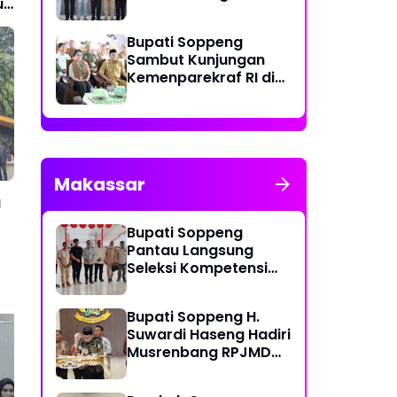
ll
Tahun 2024 di Gedung
Serbaguna La Patau
Bupati Soppeng
Sambut Kunjungan
Kemenparekraf RI di
Mattabulu
Makassar
g
Bupati Soppeng
Pantau Langsung
Seleksi Kompetensi
PPPK di Makassar
Bupati Soppeng H.
Suwardi Haseng Hadiri
Musrenbang RPJMD
Provinsi Sulsel 2025 -
2029