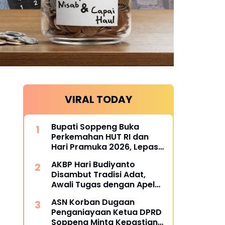
VIRAL TODAY
Bupati Soppeng Buka
Perkemahan HUT RI dan
Hari Pramuka 2026, Lepas
Kontingen Jambore
AKBP Hari Budiyanto
Nasional XII
Disambut Tradisi Adat,
Awali Tugas dengan Apel
Bersama Personel Polres
ASN Korban Dugaan
Soppeng
Penganiayaan Ketua DPRD
Soppeng Minta Kepastian