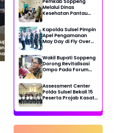
Soppeng Raih Skor SPI
Je
Pemkab Soppeng
80.48, Ditetapkan KPK
Jag
Melalui Dinas
Sebagai Daerah Paling
Lan
Kesehatan Pantau
Berintegritas di Sulsel!
Ka
Perkembangan
Kondisi Jamaah Calon
Kapolda Sulsel Pimpin
Haji Kloter 6
Apel Pengamanan
May Day di Fly Over
upati Selle Ks
Makassar
antik Andi
an Sebagai Pj
Wakil Bupati Soppeng
 Soppeng
Dorong Revitalisasi
Ompo Pada Forum
PINISI SULTAN
Assessment Center
Polda Sulsel Bekali 15
Peserta Projab Kasat
Reskrim Polres Toraja
Utara