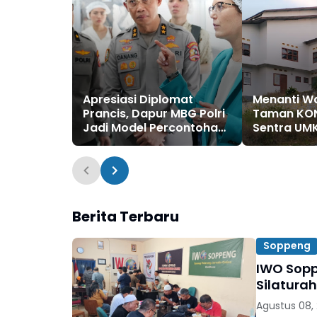
Apresiasi Diplomat
Menanti W
Prancis, Dapur MBG Polri
Taman KON
Jadi Model Percontohan
Sentra UMK
Pangan Berkelanjutan
Berita Terbaru
Soppeng
IWO Sopp
Silatura
Agustus 08,