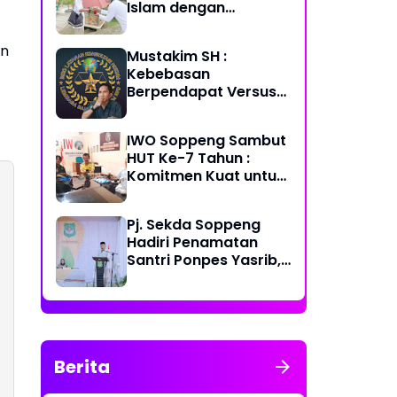
Islam dengan
Kegiatan “HMI
Berbagi”
an
Mustakim SH :
Kebebasan
Berpendapat Versus
Tanggung Jawab
Hukum
IWO Soppeng Sambut
HUT Ke-7 Tahun :
Komitmen Kuat untuk
Dunia Pers
Pj. Sekda Soppeng
Hadiri Penamatan
Santri Ponpes Yasrib,
Apresiasi Mengalir ke
Para Pendidik
Berita