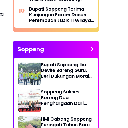
Ekonomi
Bupati Soppeng Terima
sa
Kunjungan Forum Dosen
Perempuan LLDIKTI Wilayah
IX Sultanbatara
Soppeng
Bupati Soppeng Ikut
Devile Bareng Guru,
Beri Dukungan Moral
Langsung di Arena
PORSENIJAR
Soppeng Sukses
Borong Dua
Penghargaan Dari
Pemprov Sulsel
HMI Cabang Soppeng
Peringati Tahun Baru