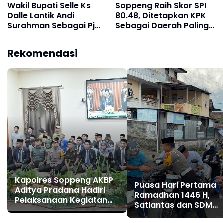
Wakil Bupati Selle Ks
Soppeng Raih Skor SPI
Dalle Lantik Andi
80.48, Ditetapkan KPK
Surahman Sebagai Pj
Sebagai Daerah Paling
Sekda Soppeng
Berintegritas di Sulsel!
Rekomendasi
Kapolres Soppeng AKBP
Puasa Hari Pertama
Aditya Pradana Hadiri
Ramadhan 1446 H,
Pelaksanaan Kegiatan
Satlantas dan SDM
Bupati dan Wakil Bupati
Polres Soppeng Bagi
Soppeng 2025 - 2030