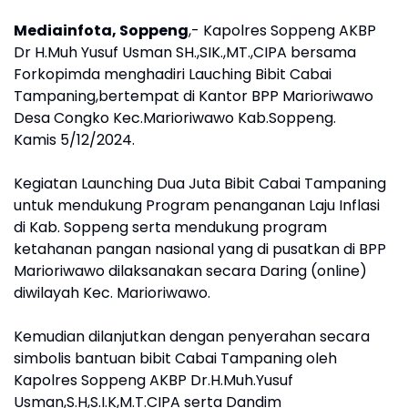
Mediainfota, Soppeng
,- Kapolres Soppeng AKBP
Dr H.Muh Yusuf Usman SH.,SIK.,MT.,CIPA bersama
Forkopimda menghadiri Lauching Bibit Cabai
Tampaning,bertempat di Kantor BPP Marioriwawo
Desa Congko Kec.Marioriwawo Kab.Soppeng.
Kamis 5/12/2024.
Kegiatan Launching Dua Juta Bibit Cabai Tampaning
untuk mendukung Program penanganan Laju Inflasi
di Kab. Soppeng serta mendukung program
ketahanan pangan nasional yang di pusatkan di BPP
Marioriwawo dilaksanakan secara Daring (online)
diwilayah Kec. Marioriwawo.
Kemudian dilanjutkan dengan penyerahan secara
simbolis bantuan bibit Cabai Tampaning oleh
Kapolres Soppeng AKBP Dr.H.Muh.Yusuf
Usman,S.H,S.I.K,M.T.CIPA serta Dandim