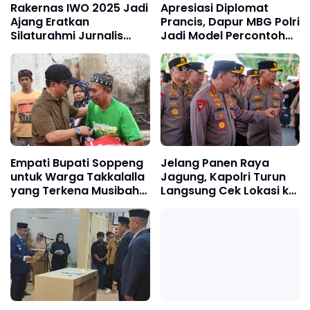
Rakernas IWO 2025 Jadi
Apresiasi Diplomat
Ajang Eratkan
Prancis, Dapur MBG Polri
Silaturahmi Jurnalis
Jadi Model Percontohan
Lintas Daerah, Brodin-
Pangan Berkelanjutan
Andi Mull Buktikan
Persahabatan 8 Tahun
Empati Bupati Soppeng
Jelang Panen Raya
untuk Warga Takkalalla
Jagung, Kapolri Turun
yang Terkena Musibah
Langsung Cek Lokasi ke
Kebakaran
Kalbar