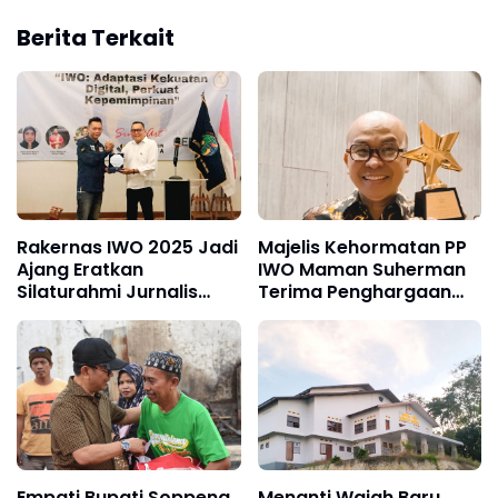
Berita Terkait
Rakernas IWO 2025 Jadi
Majelis Kehormatan PP
Ajang Eratkan
IWO Maman Suherman
Silaturahmi Jurnalis
Terima Penghargaan
Lintas Daerah, Brodin-
Pegiat Literasi Nasional,
Andi Mull Buktikan
Sekjen Telly Nathalia
Persahabatan 8 Tahun
Sampaikan Harapannya
Empati Bupati Soppeng
Menanti Wajah Baru