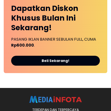
Dapatkan
Diskon
Khusus
Bulan Ini
Sekarang!
PASANG IKLAN BANNER SEBULAN FULL, CUMA
Rp600.000
.
Beli Sekarang!
TERDEPAN DAN TERPERCAYA