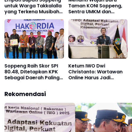
untuk Warga Takkalalla
Taman KONI Soppeng,
yang Terkena Musibah
Sentra UMKM dan
Kebakaran
Kuliner
Soppeng Raih Skor SPI
Ketum IWO Dwi
80.48, Ditetapkan KPK
Christanto: Wartawan
Sebagai Daerah Paling
Online Harus Jadi
Berintegritas di Sulsel!
Kontrol Sosial
Fundamental di Era
Rekomendasi
Digital