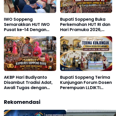
IWO Soppeng
Bupati Soppeng Buka
Semarakkan HUT IWO
Perkemahan HUT RI dan
Pusat ke-14 Dengan
Hari Pramuka 2026,
Silaturahmi Lintas
Lepas Kontingen
Kalangan
Jambore Nasional XII
AKBP Hari Budiyanto
Bupati Soppeng Terima
Disambut Tradisi Adat,
Kunjungan Forum Dosen
Awali Tugas dengan
Perempuan LLDIKTI
Apel Bersama Personel
Wilayah IX Sultanbatara
Polres Soppeng
Rekomendasi