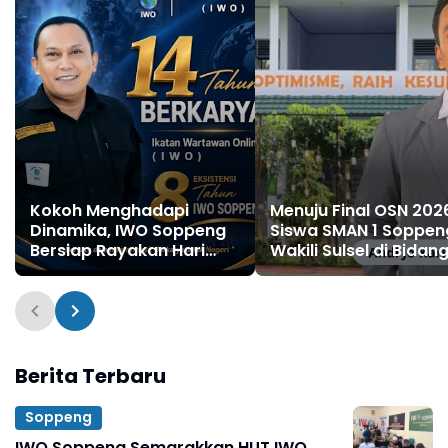
Kokoh Menghadapi
Menuju Final OSN 202
Dinamika, IWO Soppeng
Siswa SMAN 1 Soppen
Bersiap Rayakan Hari
Wakili Sulsel di Bidan
Jadi ke-14 Lewat Aksi
Ekonomi
Nyata
Berita Terbaru
Soppeng
IWO Soppeng Semarakkan HUT IWO