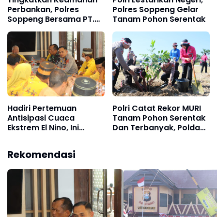
Perbankan, Polres
Polres Soppeng Gelar
Soppeng Bersama PT.
Tanam Pohon Serentak
Bank PD Sulselbar Gelar
Penandatanganan MoU
Hadiri Pertemuan
Polri Catat Rekor MURI
Antisipasi Cuaca
Tanam Pohon Serentak
Ekstrem El Nino, Ini
Dan Terbanyak, Polda
Arahan Kapolres
Sulsel Tanam 1.750
Soppeng
Pohon
Rekomendasi