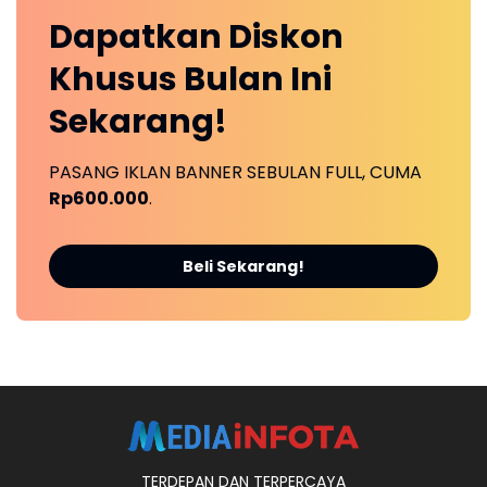
Dapatkan
Diskon
Khusus
Bulan Ini
Sekarang!
PASANG IKLAN BANNER SEBULAN FULL, CUMA
Rp600.000
.
Beli Sekarang!
TERDEPAN DAN TERPERCAYA