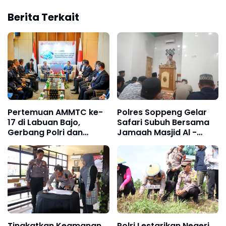
Berita Terkait
Pertemuan AMMTC ke-
Polres Soppeng Gelar
17 di Labuan Bajo,
Safari Subuh Bersama
Gerbang Polri dan
Jamaah Masjid Al -
ASEAN Jaga Kawasan
Ittihad Lapajung Barat
dari Kejahatan
Transnasional
Tingkatkan Keamanan
Polri Lestarikan Negeri,