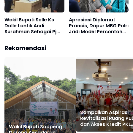
Wakil Bupati Selle Ks
Apresiasi Diplomat
Dalle Lantik Andi
Prancis, Dapur MBG Polri
Surahman Sebagai Pj
Jadi Model Percontohan
Sekda Soppeng
Pangan Berkelanjutan
Rekomendasi
Sampaikan Aspirasi
Revitalisasi Ruang Pub
dan Akses Kredit PKL
Wakil Bupati Soppeng
UMKM, APKLI Perjuan
Dorong Kesadaran