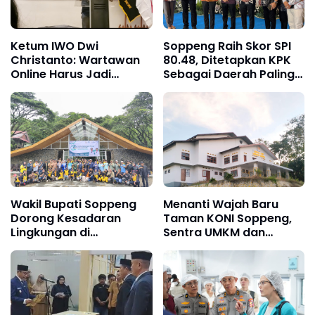
Ketum IWO Dwi
Soppeng Raih Skor SPI
Christanto: Wartawan
80.48, Ditetapkan KPK
Online Harus Jadi
Sebagai Daerah Paling
Kontrol Sosial
Berintegritas di Sulsel!
Fundamental di Era
Digital
Wakil Bupati Soppeng
Menanti Wajah Baru
Dorong Kesadaran
Taman KONI Soppeng,
Lingkungan di
Sentra UMKM dan
Peringatan Hari
Kuliner
Lingkungan Hidup Lejja