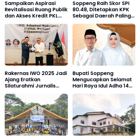
Sampaikan Aspirasi
Soppeng Raih Skor SPI
Revitalisasi Ruang Publik
80.48, Ditetapkan KPK
dan Akses Kredit PKL
Sebagai Daerah Paling
UMKM, APKLI Perjuangan
Berintegritas di Sulsel!
Audiensi Dengan Komisi
VI DPR RI
Rakernas IWO 2025 Jadi
Bupati Soppeng
Ajang Eratkan
Mengucapkan Selamat
Silaturahmi Jurnalis
Hari Raya Idul Adha 1446
Lintas Daerah, Brodin-
H
Andi Mull Buktikan
Persahabatan 8 Tahun