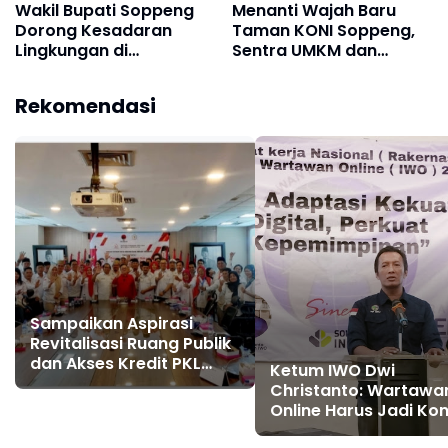
Wakil Bupati Soppeng
Menanti Wajah Baru
Dorong Kesadaran
Taman KONI Soppeng,
Lingkungan di
Sentra UMKM dan
Peringatan Hari
Kuliner
Lingkungan Hidup Lejja
Rekomendasi
Sampaikan Aspirasi
Revitalisasi Ruang Publik
dan Akses Kredit PKL
Ketum IWO Dwi
UMKM, APKLI Perjuangan
Christanto: Wartawa
Audiensi Dengan Komisi
Online Harus Jadi Kon
VI DPR RI
Sosial Fundamental d