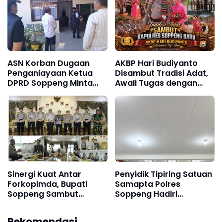
Penegak
ASN Korban Dugaan
AKBP Hari Budiyanto
Penganiayaan Ketua
Disambut Tradisi Adat,
DPRD Soppeng Minta
Awali Tugas dengan
Kepastian Hukum
Apel Bersama Personel
Polres Soppeng
Sinergi Kuat Antar
Penyidik Tipiring Satuan
Forkopimda, Bupati
Samapta Polres
Soppeng Sambut
Soppeng Hadiri
Kunjungan Silaturahmi
Persidangan Perkara
Kapolres Baru
Penganiayaan Ringan di
Rekomendasi