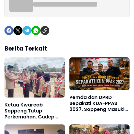
Berita Terkait
Pemda dan DPRD
Sepakati KUA-PPAS
Ketua Kwarcab
2027, Soppeng Masuki
Soppeng Tutup
Tahap Penyusunan
Perkemahan, Gudep
Rancangan APBD
SMAN 1 Soppeng Raih
Juara Umum Tingkat