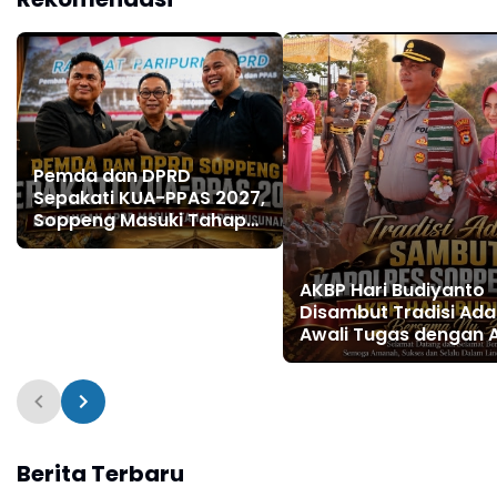
Pengadilan Negeri
Watansoppeng
Pemda dan DPRD
Sepakati KUA-PPAS 2027,
Soppeng Masuki Tahap
Penyusunan Rancangan
APBD
AKBP Hari Budiyanto
Disambut Tradisi Ada
Awali Tugas dengan 
Bersama Personel Pol
Soppeng
Berita Terbaru