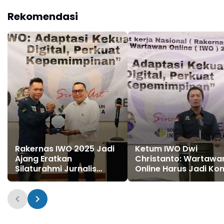
Rekomendasi
Rakernas IWO 2025 Jadi
Ketum IWO Dwi
Ajang Eratkan
Christanto: Wartawa
Silaturahmi Jurnalis
Online Harus Jadi Kon
Lintas Daerah, Brodin-
Sosial Fundamental d
Andi Mull Buktikan
Era Digital
Persahabatan 8 Tahun