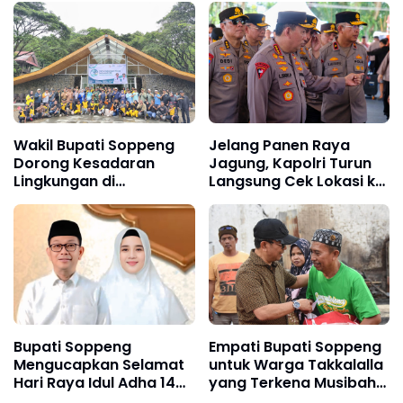
Fundamental di Era
Digital
Wakil Bupati Soppeng
Jelang Panen Raya
Dorong Kesadaran
Jagung, Kapolri Turun
Lingkungan di
Langsung Cek Lokasi ke
Peringatan Hari
Kalbar
Lingkungan Hidup Lejja
Bupati Soppeng
Empati Bupati Soppeng
Mengucapkan Selamat
untuk Warga Takkalalla
Hari Raya Idul Adha 1446
yang Terkena Musibah
H
Kebakaran